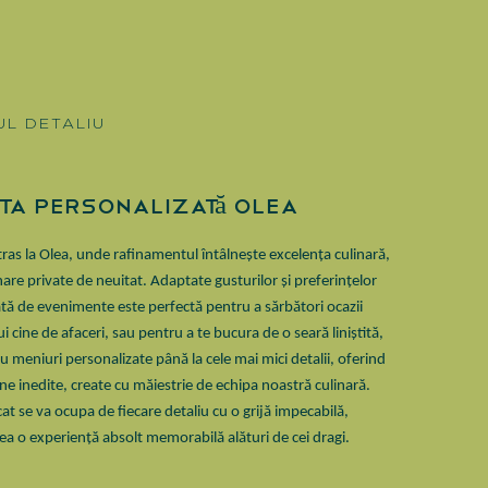
UL DETALIU
 ta Personalizată Olea
tras la Olea, unde rafinamentul întâlnește excelența culinară,
are private de neuitat. Adaptate gusturilor și preferințelor
ată de evenimente este perfectă pentru a sărbători ocazii
i cine de afaceri, sau pentru a te bucura de o seară liniștită,
u meniuri personalizate până la cele mai mici detalii, oferind
 inedite, create cu măiestrie de echipa noastră culinară.
at se va ocupa de fiecare detaliu cu o grijă impecabilă,
ea o experiență absolt memorabilă alături de cei dragi
.