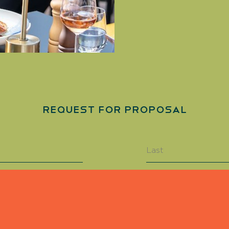
Request for Proposal
Phone