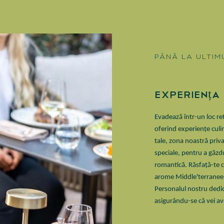
PÂNĂ LA ULTIM
Experiența
Evadează într-un loc re
oferind experiențe culin
tale, zona noastră priv
speciale, pentru a găzdu
romantică. Răsfață-te c
arome Middle'terraneene
Personalul nostru dedic
asigurându-se că vei av